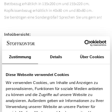
Red
Red
Bettbezug erhältlich in 135x200 cm und 155x220 cm.
Nose
Nose
Kopfkissenbezug erhältlich in 40x80 cm und 80x80 cm.
Red
Red
Vichy
Vichy
Sie benötigen eine Sondergröße? Sprechen Sie uns gern an!
Karo
Karo
Infoübersicht:
In Deutschland konfektioniert
Reine Baumwolle
Zustimmung
Details
Über Cookies
Stoffbezogene Wäscheknöpfe
Klassische Stoffkontor-Knopfleiste an Kissen & Bettbezug
Garngefärbt gewebt
Diese Webseite verwendet Cookies
Waschbar bei bis zu 60 °C
Wir verwenden Cookies, um Inhalte und Anzeigen zu
Gut und einfach zu bügeln
personalisieren, Funktionen für soziale Medien anbieten
Sonderanfertigungen möglich
zu können und die Zugriffe auf unsere Website zu
analysieren. Außerdem geben wir Informationen zu Ihrer
JETZT DIESE BETTWÄSCHE KAUFEN
Verwendung unserer Website an unsere Partner für