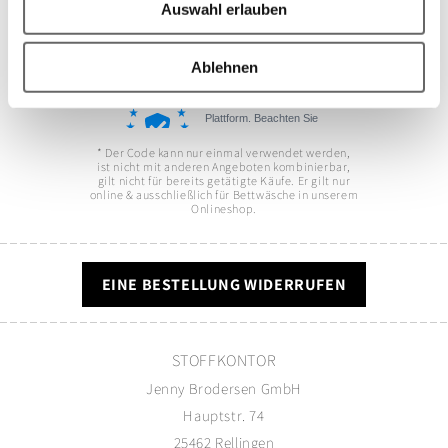
Auswahl erlauben
Ablehnen
* Der Code kann nur einmal verwendet werden,
ist nicht mit anderen Angeboten kombinierbar,
gilt nicht für bereits getätigte Käufe. Er gilt nur
online & ausschließlich für Bettwäsche in unserem
Onlineshop.
EINE BESTELLUNG WIDERRUFEN
STOFFKONTOR
Jenny Brodersen GmbH
Hauptstr. 74
25462 Rellingen