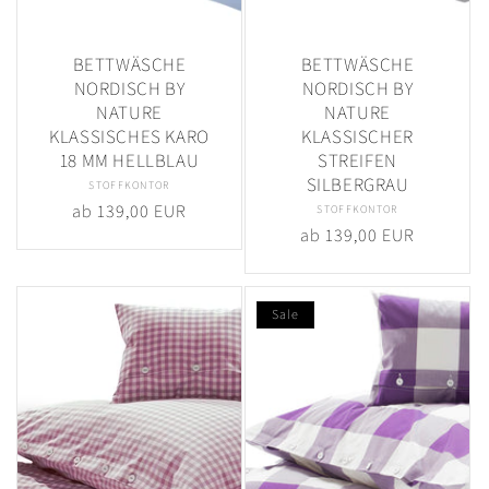
BETTWÄSCHE
BETTWÄSCHE
NORDISCH BY
NORDISCH BY
NATURE
NATURE
KLASSISCHES KARO
KLASSISCHER
18 MM HELLBLAU
STREIFEN
SILBERGRAU
STOFFKONTOR
Anbieter:
Normaler
ab 139,00 EUR
STOFFKONTOR
Anbieter:
Normaler
ab 139,00 EUR
Preis
Preis
Sale