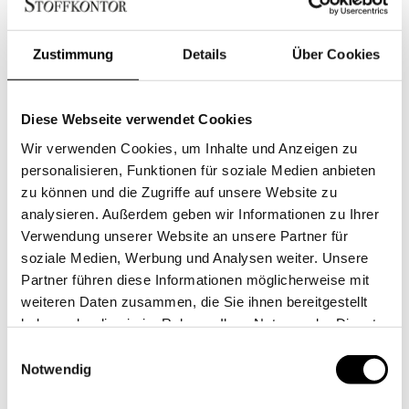
Zustimmung
Details
Über Cookies
Diese Webseite verwendet Cookies
BETTWÄSCHE
BETTWÄSCHE
NORDISCH BY
BLOCKSTREIFEN
Wir verwenden Cookies, um Inhalte und Anzeigen zu
NATURE VICHY KARO
NORDISCH BY
personalisieren, Funktionen für soziale Medien anbieten
HELLBLAU
NATURE
zu können und die Zugriffe auf unsere Website zu
STOFFKONTOR
Anbieter:
STOFFKONTOR
Anbieter:
analysieren. Außerdem geben wir Informationen zu Ihrer
Normaler
ab 139,00 EUR
Normaler
ab 139,00 EUR
Verwendung unserer Website an unsere Partner für
Preis
Preis
soziale Medien, Werbung und Analysen weiter. Unsere
Partner führen diese Informationen möglicherweise mit
Ausverkauft
Ausverkauft
weiteren Daten zusammen, die Sie ihnen bereitgestellt
haben oder die sie im Rahmen Ihrer Nutzung der Dienste
gesammelt haben.
Einwilligungsauswahl
Notwendig