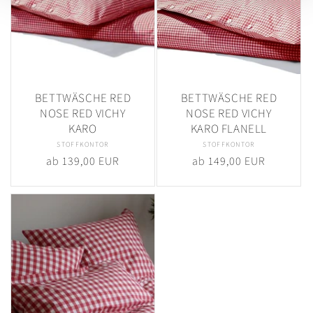
BETTWÄSCHE RED
BETTWÄSCHE RED
NOSE RED VICHY
NOSE RED VICHY
KARO
KARO FLANELL
STOFFKONTOR
Anbieter:
STOFFKONTOR
Anbieter:
Normaler
ab 139,00 EUR
Normaler
ab 149,00 EUR
Preis
Preis