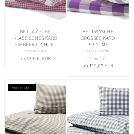
BETTWÄSCHE
BETTWÄSCHE
KLASSISCHES KARO
GROSSES KARO
HIMBEERJOGHURT
PFLAUME
STOFFKONTOR
Anbieter:
STOFFKONTOR
Anbieter:
Normaler
ab 139,00 EUR
Normaler
Verkaufspr
139,00 EUR
Preis
ab 119,00 EUR
Preis
Ausverkauft