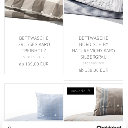
BETTWÄSCHE
BETTWÄSCHE
GROSSES KARO
NORDISCH BY
TREIBHOLZ
NATURE VICHY KARO
SILBERGRAU
STOFFKONTOR
Anbieter:
Normaler
ab 139,00 EUR
STOFFKONTOR
Anbieter:
Normaler
ab 139,00 EUR
Preis
Preis
Ausverkauft