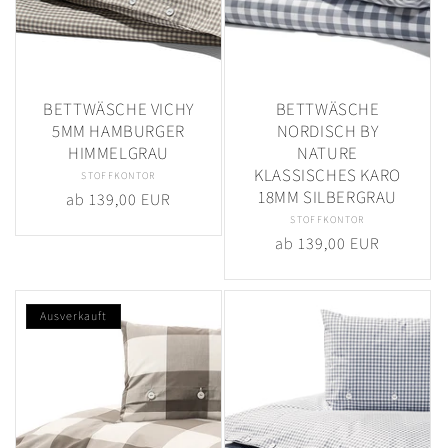
BETTWÄSCHE VICHY
BETTWÄSCHE
5MM HAMBURGER
NORDISCH BY
HIMMELGRAU
NATURE
KLASSISCHES KARO
STOFFKONTOR
Anbieter:
18MM SILBERGRAU
Normaler
ab 139,00 EUR
Preis
STOFFKONTOR
Anbieter:
Normaler
ab 139,00 EUR
Preis
Ausverkauft