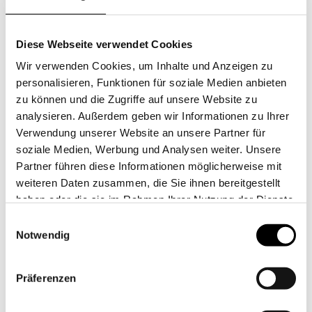
Sie benötigen eine Sondergröße? Sprechen Sie uns gern an!
Diese Webseite verwendet Cookies
Infoübersicht:
Wir verwenden Cookies, um Inhalte und Anzeigen zu
personalisieren, Funktionen für soziale Medien anbieten
In Deutschland konfektioniert
zu können und die Zugriffe auf unsere Website zu
Reine Baumwolle
analysieren. Außerdem geben wir Informationen zu Ihrer
Stoffbezogene Wäscheknöpfe
Verwendung unserer Website an unsere Partner für
Klassische Stoffkontor-Knopfleiste an Kissen & Bettbezug
soziale Medien, Werbung und Analysen weiter. Unsere
Garngefärbt gewebt
Partner führen diese Informationen möglicherweise mit
Waschbar bei bis zu 60 °C
weiteren Daten zusammen, die Sie ihnen bereitgestellt
Gut und einfach zu bügeln
haben oder die sie im Rahmen Ihrer Nutzung der Dienste
Sonderanfertigungen möglich
gesammelt haben.
Einwilligungsauswahl
Notwendig
UNSER STOFFMUSTER SERVICE
Nutzen Sie unseren Stoffmusterservice.
Präferenzen
So erleben Sie die Qualität unserer hochwertigen
Stoffe hautnah.
Jetzt direkt zur Musterbestellung!