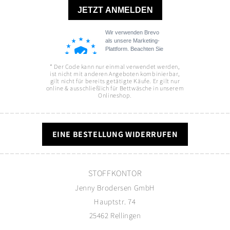
* Der Code kann nur einmal verwendet werden,
ist nicht mit anderen Angeboten kombinierbar,
gilt nicht für bereits getätigte Käufe. Er gilt nur
online & ausschließlich für Bettwäsche in unserem
Onlineshop.
EINE BESTELLUNG WIDERRUFEN
STOFFKONTOR
Jenny Brodersen GmbH
Hauptstr. 74
25462 Rellingen