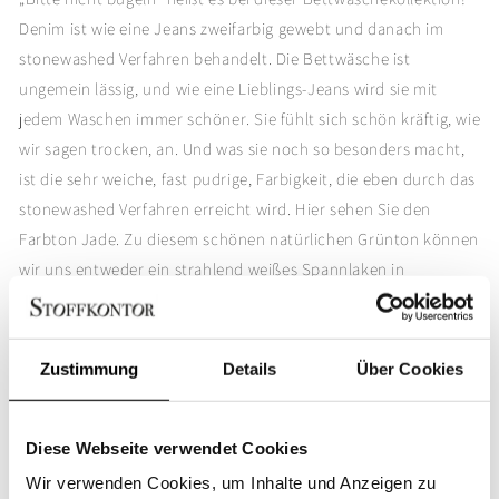
Bettwäsche
Bettwäsche
Denim ist wie eine Jeans zweifarbig gewebt und danach im
Stonewashed
Stonewashed
stonewashed Verfahren behandelt. Die Bettwäsche ist
Denim
Denim
ungemein lässig, und wie eine Lieblings-Jeans wird sie mit
Jade
Jade
jedem Waschen immer schöner. Sie fühlt sich schön kräftig, wie
wir sagen trocken, an. Und was sie noch so besonders macht,
ist die sehr weiche, fast pudrige, Farbigkeit, die eben durch das
stonewashed Verfahren erreicht wird. Hier sehen Sie den
Farbton Jade. Zu diesem schönen natürlichen Grünton können
wir uns entweder ein strahlend weißes Spannlaken in
Baumwollperkal vorstellen oder wer es ein bisschen edler mag,
der kann sehr schön ein Spannlaken in Damast im Farbton
Alice oder Vento dazu kombinieren.
Zustimmung
Details
Über Cookies
Bettwäsche Stonewashed Denim:
Diese Webseite verwendet Cookies
Exklusiv in Italien gewebt
Wir verwenden Cookies, um Inhalte und Anzeigen zu
100% Baumwolle