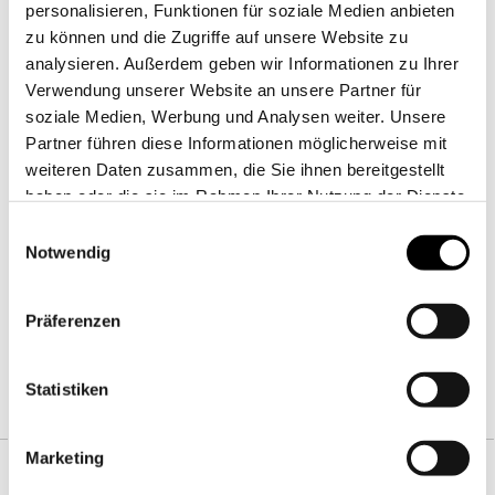
personalisieren, Funktionen für soziale Medien anbieten
Stoffbezogene Wäscheknöpfe
zu können und die Zugriffe auf unsere Website zu
Hochwertig veredelte Garne
analysieren. Außerdem geben wir Informationen zu Ihrer
Waschbar bei bis zu 60 °C
Verwendung unserer Website an unsere Partner für
Bitte nicht bügeln
soziale Medien, Werbung und Analysen weiter. Unsere
Partner führen diese Informationen möglicherweise mit
Sonderanfertigungen möglich
weiteren Daten zusammen, die Sie ihnen bereitgestellt
haben oder die sie im Rahmen Ihrer Nutzung der Dienste
JETZT DIESE BETTWÄSCHE KAUFEN
gesammelt haben.
Einwilligungsauswahl
Sie wollen ohne Umwege diese Bettwäsche?
Notwendig
Hier mit einem Klick zur Bettwäsche!
Präferenzen
Statistiken
Marketing