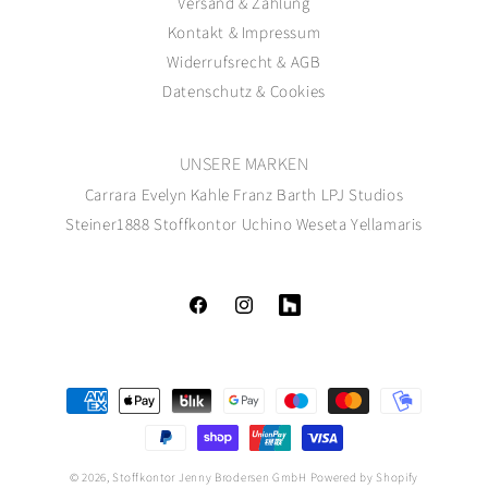
Versand
&
Zahlung
Kontakt
&
Impressum
Widerrufsrecht
&
AGB
Datenschutz
&
Cookies
UNSERE MARKEN
Carrara
Evelyn Kahle
Franz Barth
LPJ Studios
Steiner1888
Stoffkontor
Uchino
Weseta
Yellamaris
Facebook
Instagram
Tumblr
Zahlungsmethoden
© 2026,
Stoffkontor Jenny Brodersen GmbH
Powered by Shopify