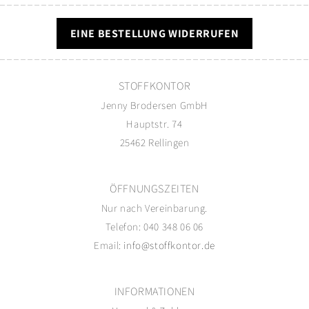
EINE BESTELLUNG WIDERRUFEN
STOFFKONTOR
Jenny Brodersen GmbH
Hauptstr. 74
25462 Rellingen
ÖFFNUNGSZEITEN
Nur nach Vereinbarung.
Telefon: 040 348 06 06
Email:
info@stoffkontor.de
INFORMATIONEN