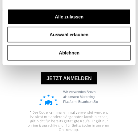
BLEIBEN SIE AUF DEM LAUFENDEN
Melden Sie sich für unseren Newsletter an und erhalten Sie 10 EUR
Alle zulassen
Rabatt* auf Ihre erste Bettwäsche!
Auswahl erlauben
Ablehnen
* Der Code kann nur einmal verwendet werden,
ist nicht mit anderen Angeboten kombinierbar,
gilt nicht für bereits getätigte Käufe. Er gilt nur
online & ausschließlich für Bettwäsche in unserem
Onlineshop.