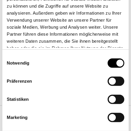
Hochwertig veredelte Garne
zu können und die Zugriffe auf unsere Website zu
Waschbar bei bis zu 60 °C
analysieren. Außerdem geben wir Informationen zu Ihrer
Gut und einfach zu bügeln
Verwendung unserer Website an unsere Partner für
soziale Medien, Werbung und Analysen weiter. Unsere
Sonderanfertigungen möglich
Partner führen diese Informationen möglicherweise mit
weiteren Daten zusammen, die Sie ihnen bereitgestellt
JETZT DIESE BETTWÄSCHE KAUFEN
haben oder die sie im Rahmen Ihrer Nutzung der Dienste
Sie wollen ohne Umwege diese Bettwäsche?
gesammelt haben.
Einwilligungsauswahl
Hier mit einem Klick zur Bettwäsche!
Notwendig
Präferenzen
Statistiken
Marketing
BLEIBEN SIE AUF DEM LAUFENDEN
Melden Sie sich für unseren Newsletter an und erhalten Sie 10 EUR