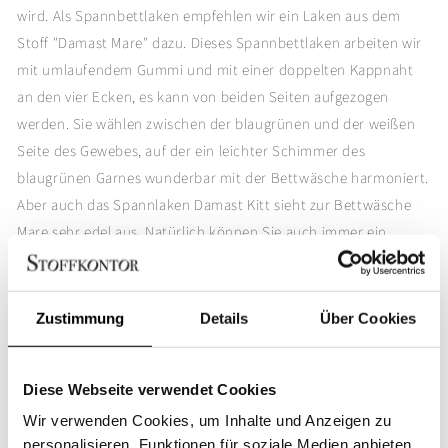
Mare,
Mare,
wird. Als Spannbettlaken empfehlen wir ein Laken aus dem
Damast
Damast
Stoff "Damast Mare" dazu. Dieses Spannbettlaken arbeiten wir
mit umlaufendem Gummi und mit einer doppelten Kappnaht
an den vier Ecken, es kann von beiden Seiten aufgezogen
werden. Sie wählen zwischen der blaugrünen und der weißen
Seite des Gewebes, auf der ein leichter Schimmer des
blaugrünen Garnes wunderbar mit der Bettwäsche harmoniert.
Aber auch das Spannlaken Damast Kitt sieht zur Bettwäsche
Mare sehr edel aus. Natürlich können Sie auch immer ein
klassisch weißes Spannlaken aus Baumwollperkal darunter
kombinieren.
Zustimmung
Details
Über Cookies
Bettwäsche Damast:
Exklusiv in Italien gewebt
100% Baumwolle
Diese Webseite verwendet Cookies
Verdeckte Knopfleiste
Wir verwenden Cookies, um Inhalte und Anzeigen zu
Gezwirnte Wäscheknöpfe
personalisieren, Funktionen für soziale Medien anbieten