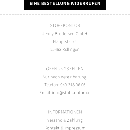
EINE BESTELLUNG WIDERRUFEN
STOFFKONTOR
Jenny Brodersen GmbH
Hauptstr. 74
25462 Rellingen
ÖFFNUNGSZEITEN
Nur nach Vereinbarung.
Telefon: 040 348 06 06
Email:
info@stoffkontor.de
INFORMATIONEN
Versand
&
Zahlung
Kontakt
&
Impressum