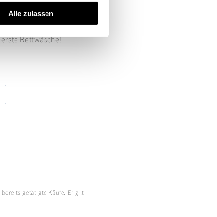
Alle zulassen
e erste Bettwäsche!
ereits getätigte Käufe. Er gilt