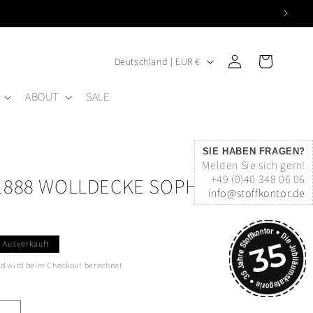
L
Einloggen
Warenkorb
Deutschland | EUR €
A
ABOUT
SALE
N
D
/
SIE HABEN FRAGEN?
R
Melden Sie sich gern!
+49 (0)40 348 06 06
1888 WOLLDECKE SOPHIA
E
info@stoffkontor.de
G
H
I
Ausverkauft
O
nd
wird beim Checkout berechnet
N