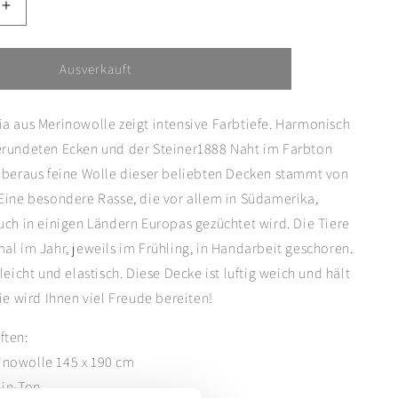
Erhöhen
Sie
die
Menge
Ausverkauft
für
8
Steiner1888
a aus Merinowolle zeigt intensive Farbtiefe. Harmonisch
Wolldecke
Sophia
erundeten Ecken und der Steiner1888 Naht im Farbton
Pfirsich
überaus feine Wolle dieser beliebten Decken stammt von
Eine besondere Rasse, die vor allem in Südamerika,
uch in einigen Ländern Europas gezüchtet wird. Die Tiere
al im Jahr, jeweils im Frühling, in Handarbeit geschoren.
leicht und elastisch. Diese Decke ist luftig weich und hält
ie wird Ihnen viel Freude bereiten!
ften:
nowolle 145 x 190 cm
-in-Ton