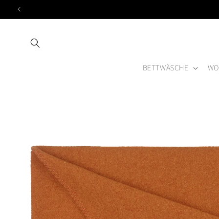
Direkt
zum
Inhalt
BETTWÄSCHE
WO
Zu
Produktinformationen
springen