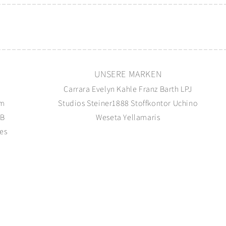
N
UNSERE MARKEN
g
Carrara
Evelyn Kahle
Franz Barth
LPJ
um
Studios
Steiner1888
Stoffkontor
Uchino
B
Weseta
Yellamaris
es