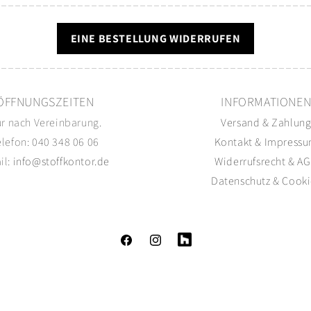
EINE BESTELLUNG WIDERRUFEN
ÖFFNUNGSZEITEN
INFORMATIONE
r nach Vereinbarung.
Versand
&
Zahlun
elefon: 040 348 06 06
Kontakt
&
Impress
il:
info@stoffkontor.de
Widerrufsrecht
&
AG
Datenschutz
&
Cooki
Facebook
Instagram
Tumblr