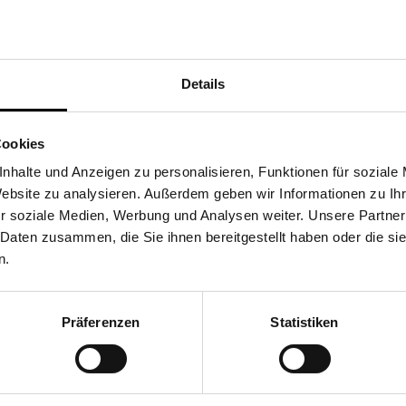
Da Wolle 
4% im Tolera
Sondergr
Details
Die Liefe
In der Ma
Cookies
nhalte und Anzeigen zu personalisieren, Funktionen für soziale
Website zu analysieren. Außerdem geben wir Informationen zu I
Share
r soziale Medien, Werbung und Analysen weiter. Unsere Partner
 Daten zusammen, die Sie ihnen bereitgestellt haben oder die s
n.
Präferenzen
Statistiken