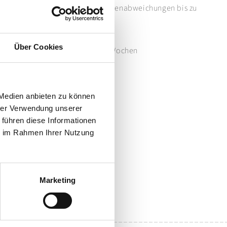
ein Naturprodukt ist, liegen Größenabweichungen bis zu
nzbereich
ößen auf Wunsch
Über Cookies
rzeit für Überlängen beträgt 3-4 Wochen
schine waschbar, Wollwaschgang
 Medien anbieten zu können
hrer Verwendung unserer
 führen diese Informationen
ie im Rahmen Ihrer Nutzung
Marketing