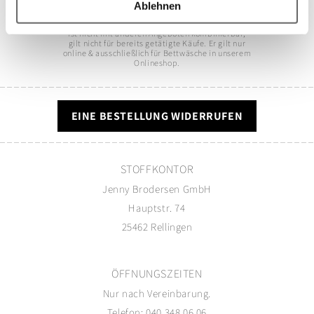
Ablehnen
* Der Code kann nur einmal verwendet werden,
ist nicht mit anderen Angeboten kombinierbar,
gilt nicht für bereits getätigte Käufe. Er gilt nur
online & ausschließlich für Bettwäsche in unserem
Onlineshop.
EINE BESTELLUNG WIDERRUFEN
STOFFKONTOR
Jenny Brodersen GmbH
Hauptstr. 74
25462 Rellingen
ÖFFNUNGSZEITEN
Nur nach Vereinbarung.
Telefon: 040 348 06 06