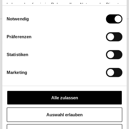
haben oder die sie im Rahmen Ihrer Nutzung der Dienste
gesammelt haben.
Einwilligungsauswahl
Notwendig
BLEIBEN SIE AUF DEM LAUFENDEN
Präferenzen
Melden Sie sich für unseren Newsletter an und erhalten Sie 10 EUR
Rabatt* auf Ihre erste Bettwäsche!
Statistiken
Marketing
Alle zulassen
Auswahl erlauben