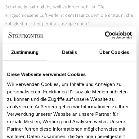
Schafwolle- sehr leicht, weil es innen hohl ist. Die
eingeschlossene Luft verleiht dem Haar zudem die erstaunliche
Fähigkeit, die Temperatur auszugleichen.“
Eigenschaften:
Zustimmung
Details
Über Cookies
50% Merinowolle, 50% Alpaka
150 x 190 cm
Naht: im kontrastfarbigen Ton. Ungefärbt!
Diese Webseite verwendet Cookies
Sondergrößen auf Wunsch
Wir verwenden Cookies, um Inhalte und Anzeigen zu
Nicht in der Maschine waschbar
personalisieren, Funktionen für soziale Medien anbieten
zu können und die Zugriffe auf unsere Website zu
Share
analysieren. Außerdem geben wir Informationen zu Ihrer
Verwendung unserer Website an unsere Partner für
soziale Medien, Werbung und Analysen weiter. Unsere
Partner führen diese Informationen möglicherweise mit
weiteren Daten zusammen, die Sie ihnen bereitgestellt