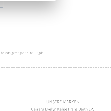
ereits getätigte Käufe. Er gilt
N
UNSERE MARKEN
g
Carrara
Evelyn Kahle
Franz Barth
LPJ