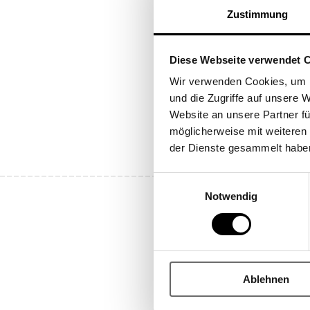
Medien
1
Zustimmung
in
Modal
öffnen
Diese Webseite verwendet 
Wir verwenden Cookies, um I
und die Zugriffe auf unsere 
Website an unsere Partner fü
möglicherweise mit weiteren
der Dienste gesammelt habe
Einwilligungsauswahl
Notwendig
Melden Sie sich fü
Ablehnen