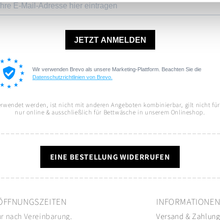
wendet werden, ist nicht mit anderen Angeboten kombinierbar, gilt nicht für b
nur online & ausschließlich für Bettwäsche in unserem Onlineshop.
EINE BESTELLUNG WIDERRUFEN
ÖFFNUNGSZEITEN
INFORMATIONE
r nach Vereinbarung.
Versand
&
Zahlun