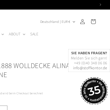
L
Einloggen
Warenkorb
Deutschland | EUR €
A
ABOUT
SALE
N
D
/
SIE HABEN FRAGEN?
R
Melden Sie sich gern!
+49 (0)40 348 06 06
1888 WOLLDECKE ALINA
E
info@stoffkontor.de
G
NE
I
O
nd
wird beim Checkout berechnet
N