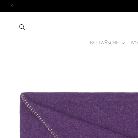
Direkt
zum
Inhalt
BETTWÄSCHE
WO
Zu
Produktinformationen
springen