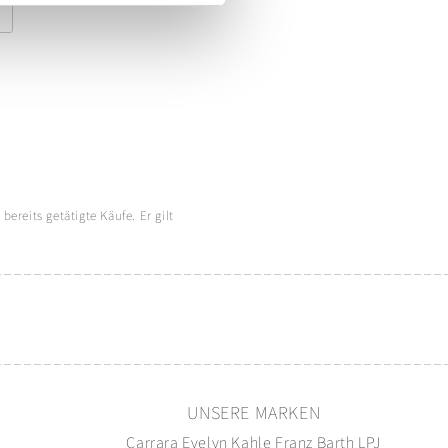
ereits getätigte Käufe. Er gilt
N
UNSERE MARKEN
g
Carrara
Evelyn Kahle
Franz Barth
LPJ