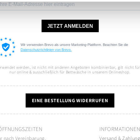
wendet werden, ist nicht mit anderen Angeboten kombinierbar, gilt nicht für b
nur online & ausschließlich für Bettwäsche in unserem Onlineshop.
EINE BESTELLUNG WIDERRUFEN
ÖFFNUNGSZEITEN
INFORMATIONE
r nach Vereinbarung.
Versand
&
Zahlun