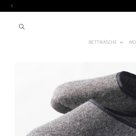
Direkt
zum
Inhalt
BETTWÄSCHE
WO
Zu
Produktinformationen
springen