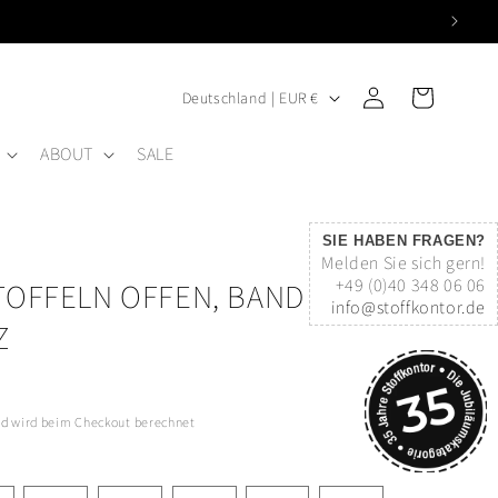
L
Einloggen
Warenkorb
Deutschland | EUR €
A
ABOUT
SALE
N
D
/
SIE HABEN FRAGEN?
R
Melden Sie sich gern!
+49 (0)40 348 06 06
TOFFELN OFFEN, BAND
E
info@stoffkontor.de
G
Z
I
O
nd
wird beim Checkout berechnet
N