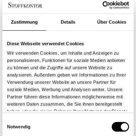
ist die sehr weiche, fast pudrige, Farbigkeit, die eben durch das
stonewashed Verfahren erreicht wird. Hier sehen Sie den
Zustimmung
Details
Über Cookies
Farbton Ciclamino. Ursprünglich ist Ciclamino im Garn ein
Lavendelblau, durch das Waschen kommt ein sehr schöner,
softer grauer Unterton heraus. Die Bettwäsche sieht natürlich
Diese Webseite verwendet Cookies
toll aus mit einem strahlend weißen Spannlaken in
Wir verwenden Cookies, um Inhalte und Anzeigen zu
Baumwollperkal oder wer ein bisschen Kontrast mag: wir
personalisieren, Funktionen für soziale Medien anbieten
kombinieren es auch gern mit Dunkelgrau.
zu können und die Zugriffe auf unsere Website zu
analysieren. Außerdem geben wir Informationen zu Ihrer
Verwendung unserer Website an unsere Partner für
Bettwäsche Stonewashed Denim:
soziale Medien, Werbung und Analysen weiter. Unsere
Exklusiv in Italien gewebt
Partner führen diese Informationen möglicherweise mit
100% Baumwolle
weiteren Daten zusammen, die Sie ihnen bereitgestellt
Stoffbezogene Wäscheknöpfe
haben oder die sie im Rahmen Ihrer Nutzung der Dienste
Hochwertig veredelte Garne
gesammelt haben.
Einwilligungsauswahl
Waschbar bei bis zu 60 °C
Notwendig
Bitte nicht bügeln