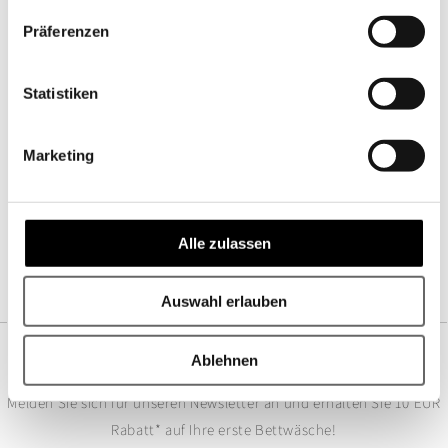
Sonderanfertigungen möglich
Präferenzen
UNSER STOFFMUSTER SERVICE
Statistiken
Nutzen Sie unseren Stoffmusterservice.
So erleben Sie die Qualität unserer hochwertigen
Stoffe hautnah.
Marketing
Jetzt direkt zur Musterbestellung!
Alle zulassen
Auswahl erlauben
Ablehnen
BLEIBEN SIE AUF DEM LAUFENDEN
Melden Sie sich für unseren Newsletter an und erhalten Sie 10 EUR
Rabatt* auf Ihre erste Bettwäsche!