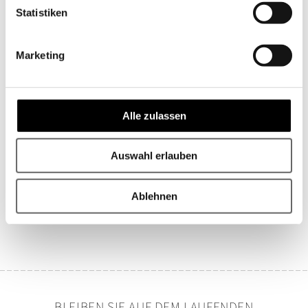
Hochwertig veredelte Garne
cremeweiß)
cremeweiß)
Statistiken
Waschbar bei bis zu 60 °C
Leinen hat einen sehr schönen "Edelknitter", Sie müssen
Marketing
es nicht bügeln
UNSER STOFFMUSTER SERVICE
Alle zulassen
Nutzen Sie unseren Stoffmusterservice.
So erleben Sie die Qualität unserer hochwertigen
Stoffe hautnah.
Auswahl erlauben
Jetzt direkt zur Musterbestellung!
Ablehnen
BLEIBEN SIE AUF DEM LAUFENDEN