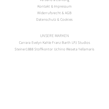
Kontakt
&
Impressum
Widerrufsrecht
&
AGB
Datenschutz
&
Cookies
UNSERE MARKEN
Carrara
Evelyn Kahle
Franz Barth
LPJ Studios
Steiner1888
Stoffkontor
Uchino
Weseta
Yellamaris
Facebook
Instagram
Tumblr
Zahlungsmethoden
© 2026,
Stoffkontor Jenny Brodersen GmbH
Powered by Shopify