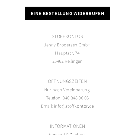
EINE BESTELLUNG WIDERRUFEN
STOFFKONTOR
Jenny Brodersen GmbH
Hauptstr. 74
25462 Rellingen
ÖFFNUNGSZEITEN
Nur nach Vereinbarung.
Telefon: 040 348 06 06
Email:
info@stoffkontor.de
INFORMATIONEN
Versand
&
Zahlung