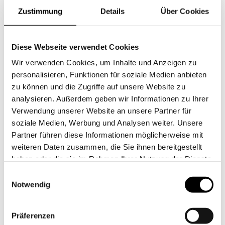
italienische Weberei mit diesem Stoff "um die Ecke" kam, waren
Zustimmung
Details
Über Cookies
wir sofort verliebt. Es hat einen sehr feinen Griff und durch das
Vorwaschen ist es bereits sehr schön weich. Das melierte
dunkle Anthrazit, das wir Night nennen, ist sehr edel und
Diese Webseite verwendet Cookies
könnte ein neuer Klassiker werden.
Wir verwenden Cookies, um Inhalte und Anzeigen zu
personalisieren, Funktionen für soziale Medien anbieten
zu können und die Zugriffe auf unsere Website zu
Exklusiv in Italien gewebt
analysieren. Außerdem geben wir Informationen zu Ihrer
Klassische Wäscheknöpfe
Verwendung unserer Website an unsere Partner für
Klassische Stoffkontor-Knopfleiste an Kissen & Bettbezug
soziale Medien, Werbung und Analysen weiter. Unsere
Hochwertig veredelte Garne
Partner führen diese Informationen möglicherweise mit
Waschbar bei bis zu 60 °C
weiteren Daten zusammen, die Sie ihnen bereitgestellt
Leinen hat einen sehr schönen "Edelknitter", Sie müssen
haben oder die sie im Rahmen Ihrer Nutzung der Dienste
gesammelt haben.
es nicht bügeln
Einwilligungsauswahl
Notwendig
Sonderanfertigungen möglich
UNSER STOFFMUSTER SERVICE
Präferenzen