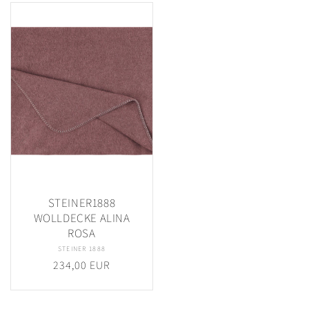
STEINER1888
WOLLDECKE ALINA
ROSA
STEINER 1888
Anbieter:
Normaler
234,00 EUR
Preis