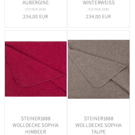
AUBERGINE
WINTERWEISS
STEINER 1888
Anbieter:
STEINER 1888
Anbieter:
Normaler
234,00 EUR
Normaler
234,00 EUR
Preis
Preis
STEINER1888
STEINER1888
WOLLDECKE SOPHIA
WOLLDECKE SOPHIA
HIMBEER
TAUPE