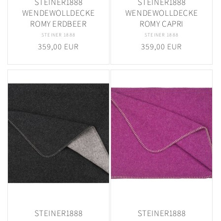
STEINER1888
STEINER1888
WENDEWOLLDECKE
WENDEWOLLDECKE
ROMY ERDBEER
ROMY CAPRI
STEINER 1888
Anbieter:
STEINER 1888
Anbieter:
Normaler
359,00 EUR
Normaler
359,00 EUR
Preis
Preis
STEINER1888
STEINER1888