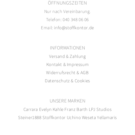
ÖFFNUNGSZEITEN
Nur nach Vereinbarung.
Telefon: 040 348 06 06
Email:
info@stoffkontor.de
INFORMATIONEN
Versand
&
Zahlung
Kontakt
&
Impressum
Widerrufsrecht
&
AGB
Datenschutz
&
Cookies
UNSERE MARKEN
Carrara
Evelyn Kahle
Franz Barth
LPJ Studios
Steiner1888
Stoffkontor
Uchino
Weseta
Yellamaris