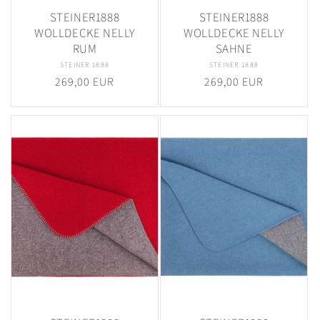
STEINER1888
STEINER1888
WOLLDECKE NELLY
WOLLDECKE NELLY
RUM
SAHNE
STEINER 1888
Anbieter:
STEINER 1888
Anbieter:
Normaler
269,00 EUR
Normaler
269,00 EUR
Preis
Preis