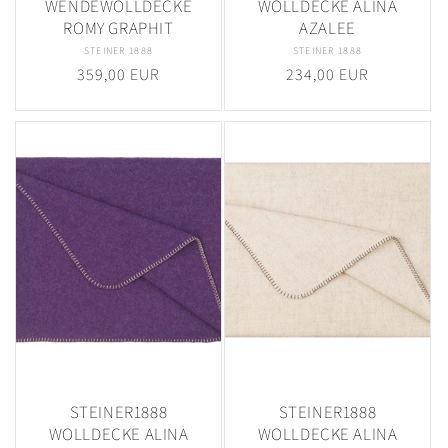
WENDEWOLLDECKE
WOLLDECKE ALINA
ROMY GRAPHIT
AZALEE
STEINER 1888
Anbieter:
STEINER 1888
Anbieter:
Normaler
359,00 EUR
Normaler
234,00 EUR
Preis
Preis
STEINER1888
STEINER1888
WOLLDECKE ALINA
WOLLDECKE ALINA