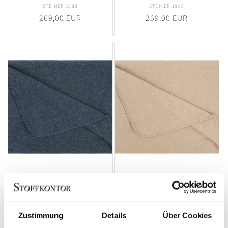
STEINER 1888
Anbieter:
STEINER 1888
Anbieter:
Normaler
269,00 EUR
Normaler
269,00 EUR
Preis
Preis
STEINER1888
STEINER1888
WOLLDECKE SOPHIA
WOLLDECKE SOPHIA
ATLANTIK
LATTE
Zustimmung
Details
Über Cookies
STEINER 1888
Anbieter:
STEINER 1888
Anbieter: